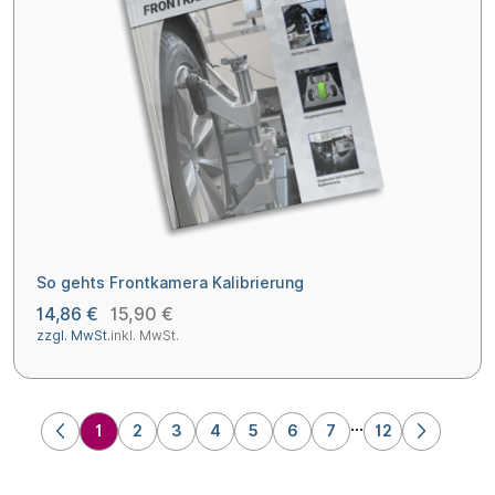
So gehts Frontkamera Kalibrierung
14,86 €
15,90 €
zzgl. MwSt.
inkl. MwSt.
...
1
2
3
4
5
6
7
12